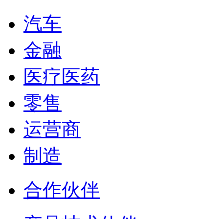
汽车
金融
医疗医药
零售
运营商
制造
合作伙伴