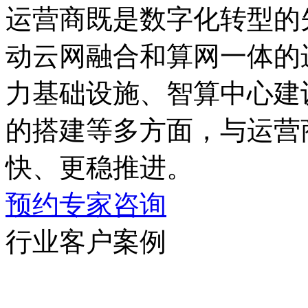
运营商既是数字化转型的先
动云网融合和算网一体的进程中
力基础设施、智算中心建
的搭建等多方面，与运营
快、更稳推进。
预约专家咨询
行业客户案例