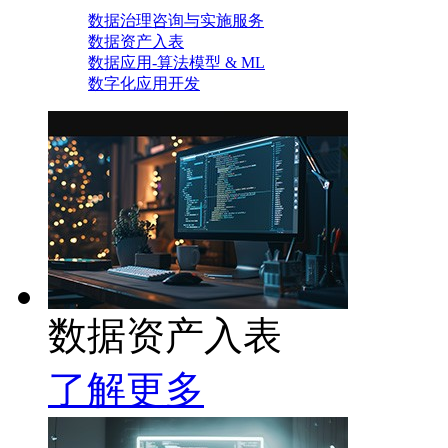
数据治理咨询与实施服务
数据资产入表
数据应用-算法模型 & ML
数字化应用开发
数据资产入表
了解更多