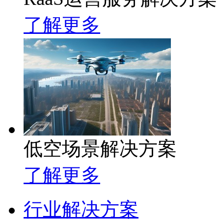
了解更多
低空场景解决方案
了解更多
行业解决方案