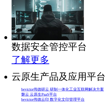
数据安全管控平台
了解更多
云原生产品及应用平台
bevictor伟德研云 研制一体化工业互联网解决方案
磐云 云原生PaaS平台
bevictor伟德云印 数字化文印管理平台