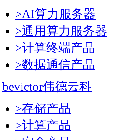
>AI算力服务器
>通用算力服务器
>计算终端产品
>数据通信产品
bevictor伟德云科
>存储产品
>计算产品