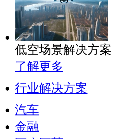
低空场景解决方案
了解更多
行业解决方案
汽车
金融