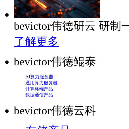
bevictor伟德研云
了解更多
bevictor伟德鲲泰
AI算力服务器
通用算力服务器
计算终端产品
数据通信产品
bevictor伟德云科