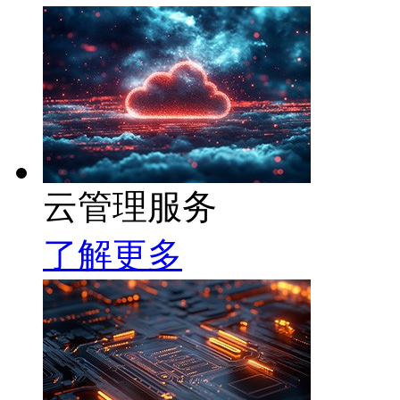
云管理服务
了解更多