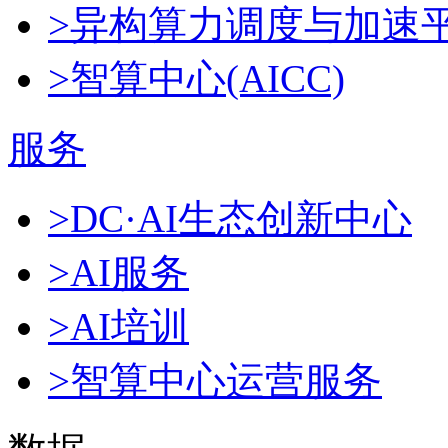
>异构算力调度与加速
>智算中心(AICC)
服务
>DC·AI生态创新中心
>AI服务
>AI培训
>智算中心运营服务