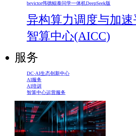
bevictor伟德鲲泰问学一体机DeepSeek版
异构算力调度与加速
智算中心(AICC)
服务
DC·AI生态创新中心
AI服务
AI培训
智算中心运营服务