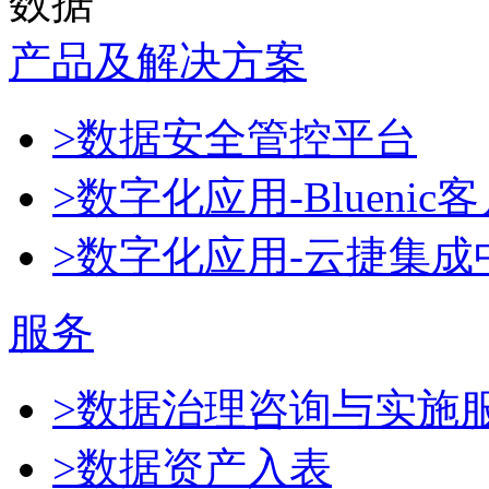
数据
产品及解决方案
>数据安全管控平台
>数字化应用-Blueni
>数字化应用-云捷集成
服务
>数据治理咨询与实施
>数据资产入表