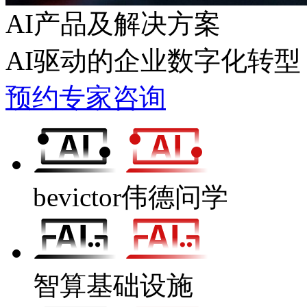
AI产品及解决方案
AI驱动的企业数字化转型
预约专家咨询
bevictor伟德问学
智算基础设施