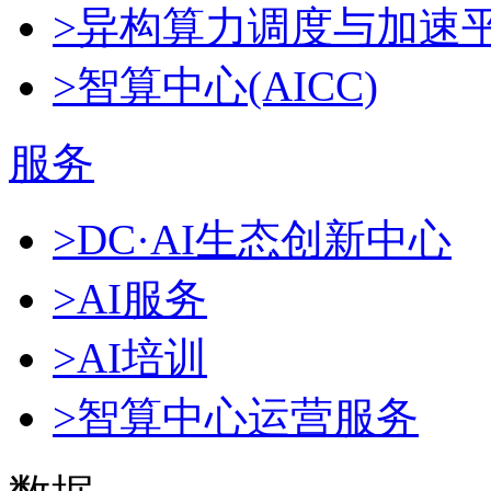
>异构算力调度与加速
>智算中心(AICC)
服务
>DC·AI生态创新中心
>AI服务
>AI培训
>智算中心运营服务