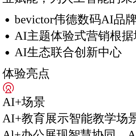
bevictor伟德数码AI
AI主题体验式营销根据
AI生态联合创新中心
体验亮点
AI+场景
AI+教育展示智能教学场景
Al+办公展现智慧协同