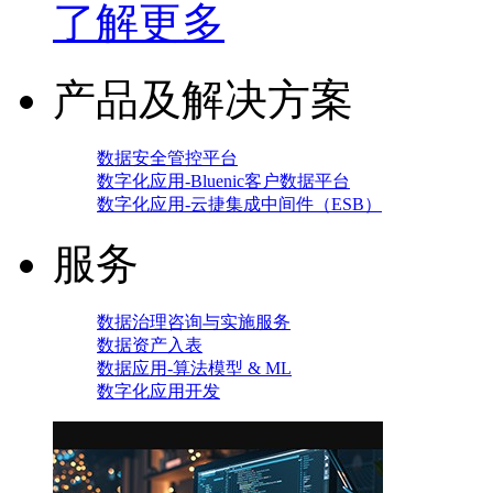
了解更多
产品及解决方案
数据安全管控平台
数字化应用-Bluenic客户数据平台
数字化应用-云捷集成中间件（ESB）
服务
数据治理咨询与实施服务
数据资产入表
数据应用-算法模型 & ML
数字化应用开发