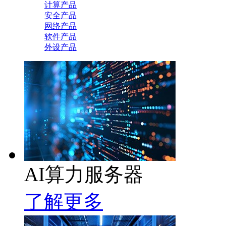
计算产品
安全产品
网络产品
软件产品
外设产品
AI算力服务器
了解更多