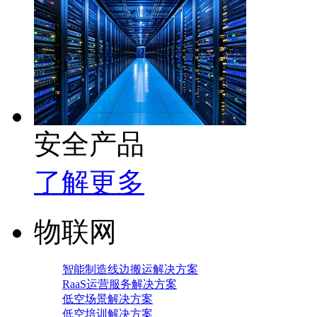
安全产品
了解更多
物联网
智能制造线边搬运解决方案
RaaS运营服务解决方案
低空场景解决方案
低空培训解决方案