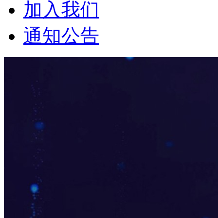
加入我们
通知公告