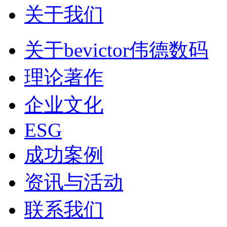
关于我们
关于bevictor伟德数码
理论著作
企业文化
ESG
成功案例
资讯与活动
联系我们