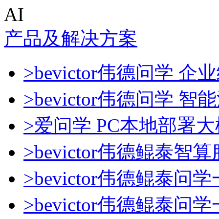
AI
产品及解决方案
>bevictor伟德问学 企
>bevictor伟德问学 
>爱问学 PC本地部署
>bevictor伟德鲲泰智
>bevictor伟德鲲泰问
>bevictor伟德鲲泰问学