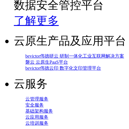
数据安全管控平台
了解更多
云原生产品及应用平台
bevictor伟德研云 研制一体化工业互联网解决方案
磐云 云原生PaaS平台
bevictor伟德云印 数字化文印管理平台
云服务
云管理服务
安全服务
基础架构服务
云应用服务
云培训服务