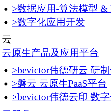
>数据应用-算法模型 & 
>数字化应用开发
云
云原生产品及应用平台
>bevictor伟德研
>磐云 云原生PaaS平台
>bevictor伟德云印