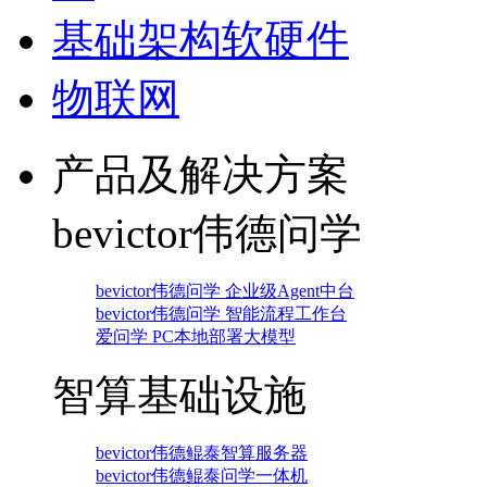
基础架构软硬件
物联网
产品及解决方案
bevictor伟德问学
bevictor伟德问学 企业级Agent中台
bevictor伟德问学 智能流程工作台
爱问学 PC本地部署大模型
智算基础设施
bevictor伟德鲲泰智算服务器
bevictor伟德鲲泰问学一体机